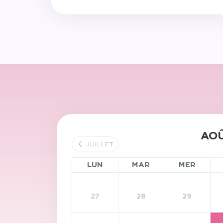
AOÛ
JUILLET
LUN
MAR
MER
27
28
29