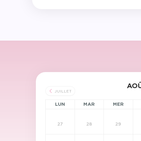
AOÛ
JUILLET
LUN
MAR
MER
27
28
29