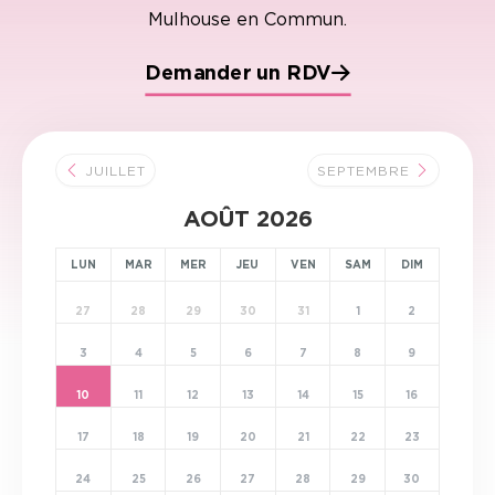
Mulhouse en Commun.
Demander un RDV
JUILLET
SEPTEMBRE
AOÛT 2026
LUN
MAR
MER
JEU
VEN
SAM
DIM
27
28
29
30
31
1
2
3
4
5
6
7
8
9
10
11
12
13
14
15
16
17
18
19
20
21
22
23
24
25
26
27
28
29
30